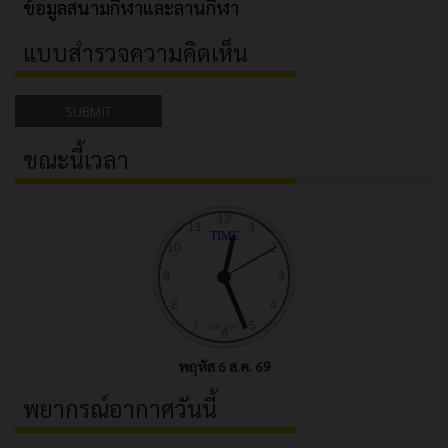
ข้อมูลสนามกีฬาและลานกีฬา
แบบสำรวจความคิดเห็น
SUBMIT
ขณะนี้เวลา
พฤหัส 6 ส.ค. 69
พยากรณ์อากาศวันนี้