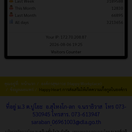
Last Week
3189588
This Month
12830
Last Month
66895
All days
3213656
Your IP: 172.70.208.87
2026-08-06 19:25
Visitors Counter
คุณอยู่ที่:
หน้าแรก
องค์กรสุขภาวะ (Happy Workplace)
ข้อมูลเผยแพร่
Happy Heart การส่งเสริมให้เกิดความเกื้อกูลในองค์กร
ที่อยู่ ม.3 ต.ปูโยะ อ.สุไหงโก-ลก จ.นราธิวาส โทร 073-
530945 โทรสาร.
073-613947
saraban_06961003@dla.go.th
บริหารจัดการโดย
บ.ครีเอชั่นโปร จำกัด
เทมเพลตออกแบบโดย
บ.มาร์เวลิ