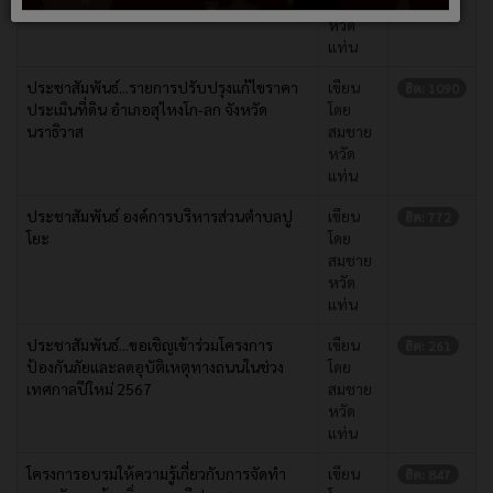
สมชาย
หวัด
แท่น
ประชาสัมพันธ์...รายการปรับปรุงแก้ไขราคา
เขียน
ฮิต: 1090
ประเมินที่ดิน อำเภอสุไหงโก-ลก จังหวัด
โดย
นราธิวาส
สมชาย
หวัด
แท่น
ประชาสัมพันธ์ องค์การบริหารส่วนตำบลปู
เขียน
ฮิต: 772
โยะ
โดย
สมชาย
หวัด
แท่น
ประชาสัมพันธ์...ขอเชิญเข้าร่วมโครงการ
เขียน
ฮิต: 261
ป้องกันภัยและลดอุบัติเหตุทางถนนในช่วง
โดย
เทศกาลปีใหม่ 2567
สมชาย
หวัด
แท่น
โครงการอบรมให้ความรู้เกี่ยวกับการจัดทำ
เขียน
ฮิต: 847