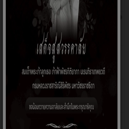
หวัด
แท่น
ประชาสัมพันธ์...รับสมัครเด็กเล็กเพื่อเข้าเรียน
เขียน
ฮิต: 1097
ในศูนย์พัฒนาเด็กเล็กมัสยิดวาตอนียะห์
โดย
องค์การบริหารส่วนตำบลปูโยะ ประจำปีการ
สมชาย
ศึกษา ๒๕๖๖
หวัด
แท่น
ประชาสัมพันธ์...ภูมิปัญญาท้องถิ่นในตำบลปู
เขียน
ฮิต: 502
โยะ
โดย
สมชาย
หวัด
แท่น
ประชาสัมพันธ์...คณะอนุกรรมการคุ้มครองผู้
เขียน
ฮิต: 915
บริโภค องค์การบริหารส่วนตำบลปูโยะ
โดย
สมชาย
หวัด
แท่น
ประชาสัมพันธ์...โครงการส่งเสริมพัฒนาการ
เขียน
ฮิต: 662
เด็กและเยาวชนตำบลปูโยะ ประจำปี ๒๕๖๖
โดย