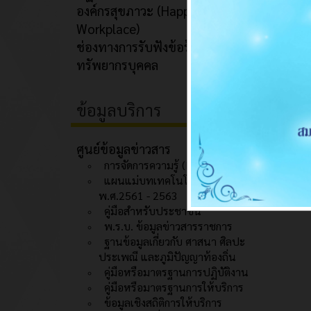
องค์กรสุขภาวะ (Happy
Workplace)
ช่องทางการรับฟังข้อร้องเรียนด้าน
ทรัพยากรบุคคล
ข้อมูลบริการ
ศูนย์ข้อมูลข่าวสาร
การจัดการความรู้ (KM)
แผนแม่บทเทคโนโลยีสารสนเทศ
พ.ศ.2561 - 2563
คู่มือสำหรับประชาชน
พ.ร.บ. ข้อมูลข่าวสารราชการ
ฐานข้อมูลเกี่ยวกับ ศาสนา ศิลปะ
ประเพณี และภูมิปัญญาท้องถิ่น
คู่มือหรือมาตรฐานการปฏิบัติงาน
คู่มือหรือมาตรฐานการให้บริการ
ข้อมูลเชิงสถิติการให้บริการ