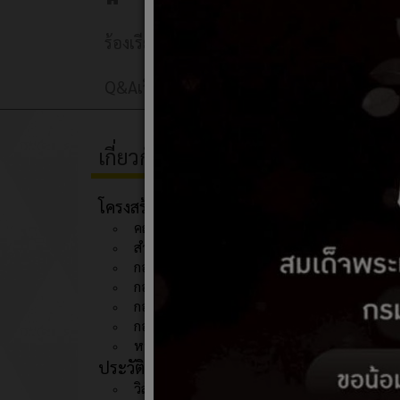
Home
ร้องเรียนการทุจริตและประพฤติมิชอบ
กล
Q&Aเว็บบอร์ด
ติดต่อเรา
ลงนามถวาย
เกี่ยวกับหน่วยงาน
ผลกา
โครงสร้างองค์กร
คณะผู้บริหาร
สำนักปลัด
กองคลัง
กองสวัสดิการสังคม
กองการศึกษา
กองช่าง
หน่วยตรวจสอบภายใน
ประวัติความเป็นมา
วิสัยทัศน์/พันธกิจ