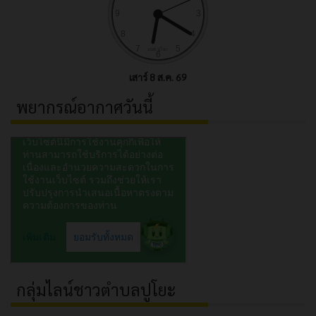
เสาร์ 8 ส.ค. 69
พยากรณ์อากาศวันนี้
กลุ่มไลน์ชาวตำบลปูโยะ