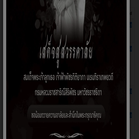
Title
Version
Description
Size
Hits
Download
pdf
02การ
640.16
496
Download
บรรจุและ
KB
Preview
แต่งตั้ง
pdf
03การ
475.37
522
Download
พัฒนา
KB
Preview
บุคลากร
ประจำ
ปี2564-
2566
pdf
5.17
529
Download
01ประกาศ
MB
Preview
คัดเลือก
pdf
176.53
569
Download
04ประกาศ
KB
Preview
การ
ประเมินผล