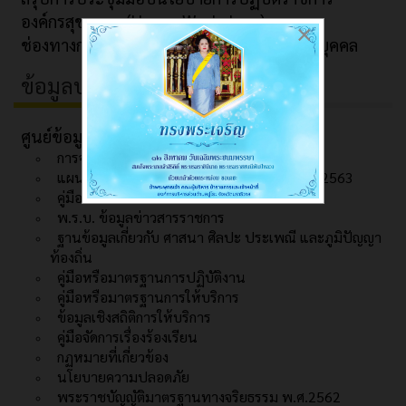
องค์กรสุขภาวะ (Happy Workplace)
×
ช่องทางการรับฟังข้อร้องเรียนด้านทรัพยากรบุคคล
ข้อมูลบริการ
ศูนย์ข้อมูลข่าวสาร
การจัดการความรู้ (KM)
แผนแม่บทเทคโนโลยีสารสนเทศ พ.ศ.2561 - 2563
คู่มือสำหรับประชาชน
พ.ร.บ. ข้อมูลข่าวสารราชการ
ฐานข้อมูลเกี่ยวกับ ศาสนา ศิลปะ ประเพณี และภูมิปัญญา
ท้องถิ่น
คู่มือหรือมาตรฐานการปฏิบัติงาน
คู่มือหรือมาตรฐานการให้บริการ
ข้อมูลเชิงสถิติการให้บริการ
คู่มือจัดการเรื่องร้องเรียน
กฏหมายที่เกี่ยวข้อง
นโยบายความปลอดภัย
พระราชบัญญัติมาตรฐานทางจริยธรรม พ.ศ.2562