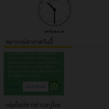
เสาร์ 8 ส.ค. 69
พยากรณ์อากาศวันนี้
กลุ่มไลน์ชาวตำบลปูโยะ