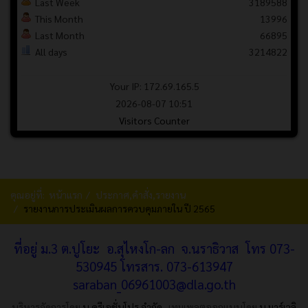
Last Week
3189588
This Month
13996
Last Month
66895
All days
3214822
Your IP: 172.69.165.5
2026-08-07 10:51
Visitors Counter
คุณอยู่ที่:
หน้าแรก
ประกาศ,คำสั่ง,รายงาน
รายงานการประเมินผลการควบคุมภายใน ปี 2565
ที่อยู่ ม.3 ต.ปูโยะ อ.สุไหงโก-ลก จ.นราธิวาส โทร 073-
530945 โทรสาร.
073-613947
saraban_06961003@dla.go.th
บริหารจัดการโดย
บ.ครีเอชั่นโปร จำกัด
เทมเพลตออกแบบโดย
บ.มาร์เวลิ